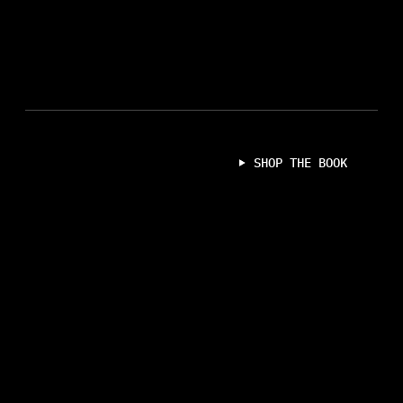
GEDICHTE UND GEDANKEN, ENTSTANDEN BUCHSTÄBLICH AM RAHMEN EINES
IN DEN RÄNDERN
KÜCHENFENSTERS – ZWISCHEN ALLTAG UND AUGENBLICK, BEOBACHTUNG UND
DER TAGE
INNERLICHKEIT
SHOP THE BOOK