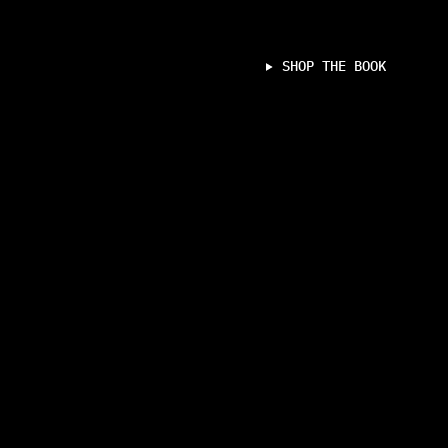
DER LYRIKBAND VEREINT BISHER UNVERÖFFENTLICHTE FRÜHE GEDICHTE,
DER DUFT
AUSGEWÄHLTE TEXTE AUS BEREITS ERSCHIENENEN PUBLIKATIONEN SOWIE NEUE
DES SOMMERS
LYRISCHE ARBEITEN.
SHOP THE BOOK