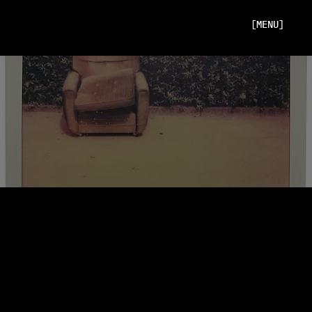
[MENU]
NICOLE STRUBE
BOOKS
GEDICHTBÄNDE, EINZELNE TEXTE UND GEDANKENFRAGMENTE – EINE SAMMLUNG LITERARISCHER UND POETISCHER ARBEITEN.
\ BOOKS